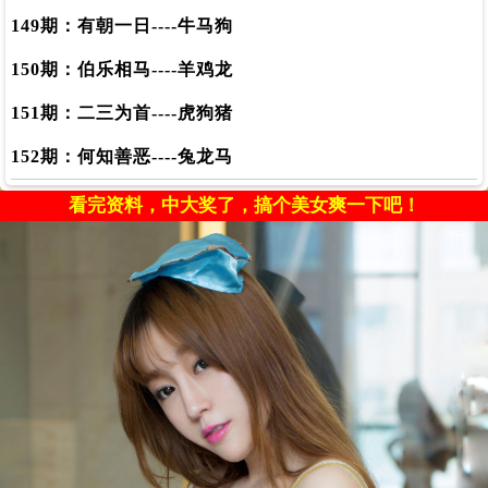
149期：有朝一日----牛马狗
150期：伯乐相马----羊鸡龙
151期：二三为首----虎狗猪
152期：何知善恶----兔龙马
看完资料，中大奖了，搞个美女爽一下吧！