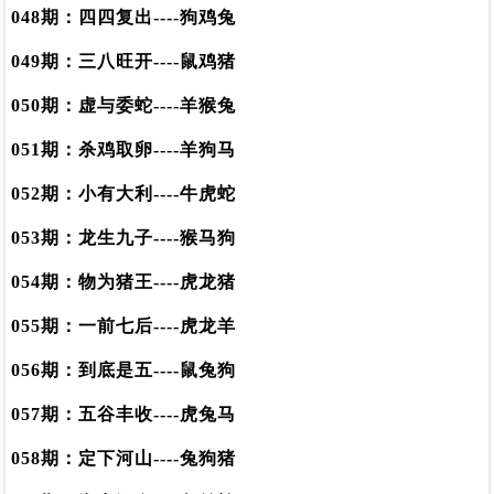
048期：四四复出----狗鸡兔
049期：三八旺开----鼠鸡猪
050期：虚与委蛇----羊猴兔
051期：杀鸡取卵----羊狗马
052期：小有大利----牛虎蛇
053期：龙生九子----猴马狗
054期：物为猪王----虎龙猪
055期：一前七后----虎龙羊
056期：到底是五----鼠兔狗
057期：五谷丰收----虎兔马
058期：定下河山----兔狗猪