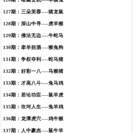
127期：三朵芙蓉----猪龙鼠
128期：深山中寻----虎羊猴
129期：佛法无边----牛蛇马
130期：牵羊担酒----猴兔狗
131期：争权夺利----蛇马猪
132期：好彩一八----马猴猪
133期：才高八斗----兔马鸡
134期：若论功臣----鼠羊虎
135期：坎坷人生----兔羊鸡
136期：龙潭虎穴----鸡牛猴
137期：人中豪杰----鼠牛羊