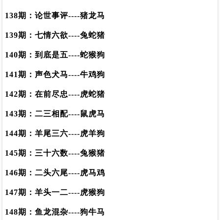
138期：论世事评----猪龙马
139期：七情六欲----兔蛇猪
140期：到底是五----蛇猴狗
141期：声色犬马----牛鸡狗
142期：在前尽忠----虎蛇猪
143期：二三相配----鼠虎马
144期：羊尾三六----虎羊狗
145期：三十六数----兔猴猪
146期：二头六尾----虎马鸡
147期：羊头一二----虎猴狗
148期：鱼龙混杂----狗牛马