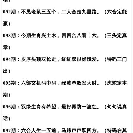
092期：不见老鼠三五个，二人合走九里路。（六合定能
赢）
093期：今期生肖兴土木，四四合八看十六。（三头定真
章）
094期：皮厚头顶双枪走，红红双眼嫦娥爱。（特码三门
出）
095期：六部玄机码中码，绿波单数发大财。（虎蛇定本
期）
096期：双绿生肖有希望，最好再防一波红。（句句说真
话）
097期：六合人生一五追，马蹄声声跃四方。（特码在其