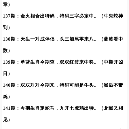
章）
137期：金火相合出特码，特码三字必定中。（牛鬼蛇神
到）
138期：天生一对成伴侣，头三加尾零来八。（蓝波看中
数）
139期：单蓝生肖今期查，双双红波来中奖。（中期开凶
日）
140期：双双对对今期来，特码可能是牛头。（猴后不带
鸡）
141期：今期生肖定蛇马，九开七虎鸡出特。（龙猴又相
见）