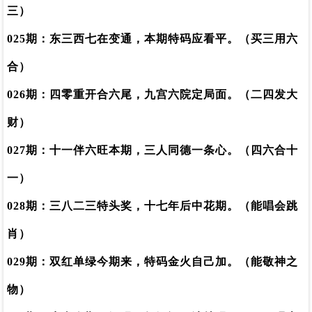
三）
025期：东三西七在变通，本期特码应看平。（买三用六
合）
026期：四零重开合六尾，九宫六院定局面。（二四发大
财）
027期：十一伴六旺本期，三人同德一条心。（四六合十
一）
028期：三八二三特头奖，十七年后中花期。（能唱会跳
肖）
029期：双红单绿今期来，特码金火自己加。（能敬神之
物）