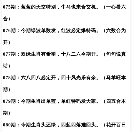
075期：蓝蓝的天空特别，牛马也来合玄机。（一心看六
合）
076期：今期绿波单数发，红波必定爆特码。（六数合为
开）
077期：双绿生肖有希望，十八二六今期开。（句句说真
话）
078期：六八四八必定开，四十风光乐有余。（马羊旺本
期）
079期：今期生肖出单蓝，单红特码发大家。（四五合本
期）
080期：今期生肖头还绿，四起四落难回头。（花开百日