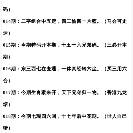
码）
014期：二字组合中五定，四二输四一片蓝。（马会可走
运）
015期：今期特码开本期，十五十六兄弟码。（三必开本
期）
016期：东三西七在变通，一体真经转六尘。（买三用六
合）
017期：今期生肖猴来开，天下兄弟归一物。（香港九龙
塘）
018期：今期七现四六回，十七年后中花期。（世人自己
猜）