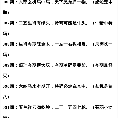
086期：六部玄机码中码，天下兄弟归一物。（虎蛇定本
期）
087期：二五生肖有绿头，特码可能是牛头。（牛猪中特
码）
088期：生肖今期旺金木，一左一右数相反。（只需找一
码）
089期：照理今期搏大双，今期冷码定要防。（今期最好
买）
090期：六蛇马来本期开，特码必定在其中。（玄机是猜
八）
091期：五色祥云满乾坤，二三一五四七轮。（买弱小动
物）