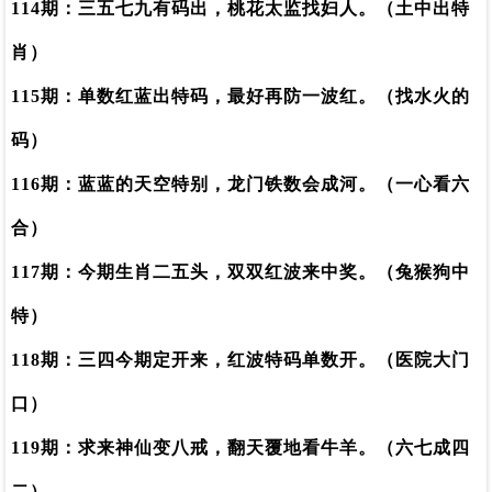
114期：三五七九有码出，桃花太监找妇人。（土中出特
肖）
115期：单数红蓝出特码，最好再防一波红。（找水火的
码）
116期：蓝蓝的天空特别，龙门铁数会成河。（一心看六
合）
117期：今期生肖二五头，双双红波来中奖。（兔猴狗中
特）
118期：三四今期定开来，红波特码单数开。（医院大门
口）
119期：求来神仙变八戒，翻天覆地看牛羊。（六七成四
二）