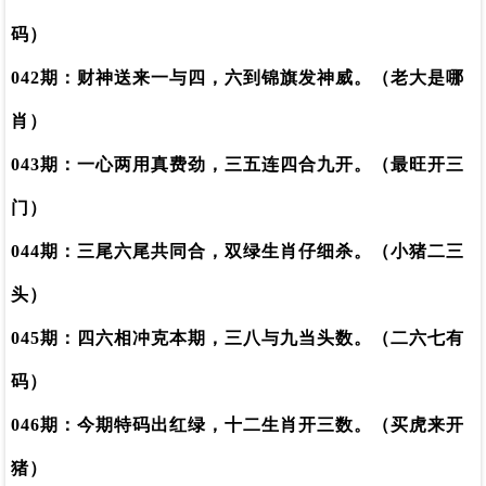
码）
042期：财神送来一与四，六到锦旗发神威。（老大是哪
肖）
043期：一心两用真费劲，三五连四合九开。（最旺开三
门）
044期：三尾六尾共同合，双绿生肖仔细杀。（小猪二三
头）
045期：四六相冲克本期，三八与九当头数。（二六七有
码）
046期：今期特码出红绿，十二生肖开三数。（买虎来开
猪）