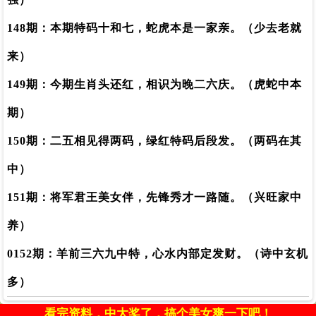
148期：本期特码十和七，蛇虎本是一家亲。（少去老就
来）
149期：今期生肖头还红，相识为晚二六庆。（虎蛇中本
期）
150期：二五相见得两码，绿红特码后段发。（两码在其
中）
151期：将军君王美女伴，先锋秀才一路随。（兴旺家中
养）
0152期：羊前三六九中特，心水内部定发财。（诗中玄机
多）
看完资料，中大奖了，搞个美女爽一下吧！