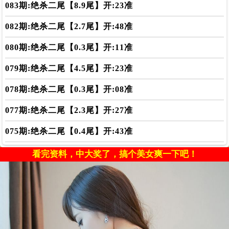
083期:绝杀二尾【8.9尾】开:23准
082期:绝杀二尾【2.7尾】开:48准
080期:绝杀二尾【0.3尾】开:11准
079期:绝杀二尾【4.5尾】开:23准
078期:绝杀二尾【0.3尾】开:08准
077期:绝杀二尾【2.3尾】开:27准
075期:绝杀二尾【0.4尾】开:43准
看完资料，中大奖了，搞个美女爽一下吧！