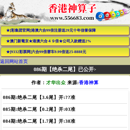
★[彩集团官网]港澳六合99倍注册送29元十年信誉保障
★澳门新葡京★港澳六合４９倍★公司入款赠送2%
★[9332彩票网]六合99倍赛车9.99倍送25-8888元
返回网站首页
086期【绝杀二尾】已公开
>
作者：
才华出众
来源:
香港神算
086期:绝杀二尾【3.6尾】开:??准
085期:绝杀二尾【0.2尾】开:03准
084期:绝杀二尾【1.7尾】开:38准