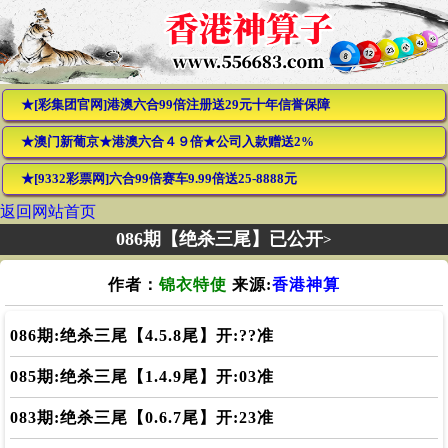
★[彩集团官网]港澳六合99倍注册送29元十年信誉保障
★澳门新葡京★港澳六合４９倍★公司入款赠送2%
★[9332彩票网]六合99倍赛车9.99倍送25-8888元
返回网站首页
086期【绝杀三尾】已公开
>
作者：
锦衣特使
来源:
香港神算
086期:绝杀三尾【4.5.8尾】开:??准
085期:绝杀三尾【1.4.9尾】开:03准
083期:绝杀三尾【0.6.7尾】开:23准