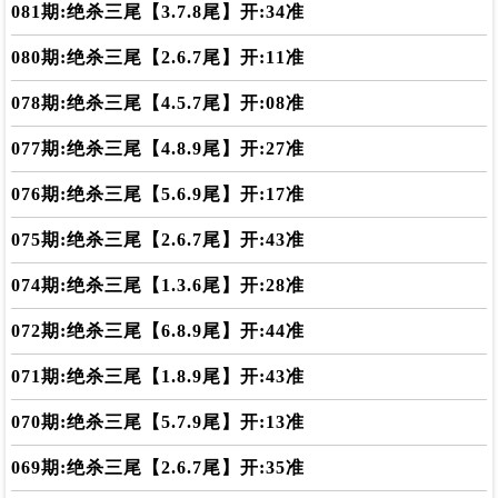
081期:绝杀三尾【3.7.8尾】开:34准
080期:绝杀三尾【2.6.7尾】开:11准
078期:绝杀三尾【4.5.7尾】开:08准
077期:绝杀三尾【4.8.9尾】开:27准
076期:绝杀三尾【5.6.9尾】开:17准
075期:绝杀三尾【2.6.7尾】开:43准
074期:绝杀三尾【1.3.6尾】开:28准
072期:绝杀三尾【6.8.9尾】开:44准
071期:绝杀三尾【1.8.9尾】开:43准
070期:绝杀三尾【5.7.9尾】开:13准
069期:绝杀三尾【2.6.7尾】开:35准